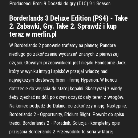
Producenci Broni 9 Dodatki do gry (DLC) 9.1 Season
Borderlands 3 Deluxe Edition (PS4) - Take
2. Zabawki, Gry. Take 2. Sprawdź i kup
teraz w merlin.pl
W Borderlands 2 ponownie trafiamy na planetę Pandora
niedługo po zakończeniu wydarzeń znanych z pierwszej
części. Głównym przeciwnikiem jest niejaki Handsome Jack,
który w wyniku intryg i spisków przejął władzę nad
największym dostawcą broni - firmą Hyperion. W końcu
dotrzecie do wejścia do starej kopalni. Skorzystaj z windy,
żeby zjechać na dół, po czym oczyść cały teren z wrogów.
Na koniec podjedź do Dukino, co zakończy misję. Następnie:
Borderlands 2 - Opportunity, Eridium Blight. Powrót do spisu
treści: Borderlands 2 - Poradnik, Solucja - kompletny opis
przejścia Borderlands 2 Przewodniki to seria w której