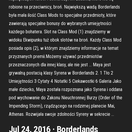
robione na przeciwnicy, broń. Największą wadą Borderlands
była mała ilość Class Mods to specjalne przedmioty, które
zawierają specjalne bonusy do wybranych umiejętności
każdego bohatera. Slot na Class Mod (1) znajdziemy w
widoku Ekwipunku tuż obok slotów na broń. Każdy Class Mod
posiada opis (2), w którym znajdziemy informacje na temat
przyznanych premii.Możemy używać przedmiotów
przeznaczonych dla innej klasy, ale nie jest … Maya jest
grywalną postacią klasy Syrena w Borderlands 2. 1 Tło 2
Umiejętności 3 Cytaty 4 Notatki 5 Ciekawostki 6 Galeria Jako
małe dziecko, Maya została rozpoznana jako Syrena i oddana
pod wychowanie do Zakonu Nieuchronnej Burzy (Order of the
Impending Storm), rządzącego na rodzimej planecie Mai,
Athenas. Rozwijała swoje zdolności Syreny w sekrecie …
Jul 24, 2016 · Borderlands