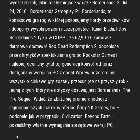
wydarzeniach, jakie miały miejsce w grze Borderlands 2. Jul
24, 2016 · Borderlands Gameplay PL Borderlands, to
komiksowa gra rpg w której pokonujemy hordy przeciwników
i dobijamy wysoki poziom naszej postaci. Kanał Bladii: https
Borderlands 2 tylko w CDP.PL za 62,99 zł. Zamów z
darmową dostawą! Red Dead Redemption 2, doceniona
przez krytyków spektakularna gra od Rockstar Games i
najlepiej oceniany tytuł tej generacji konsol, od teraz
dostępna w wersji na PC z dodat Wbrew pozorom nie
wszystkie ciekawe gry zostały przesunięte na przyszły rok -
jedną z tych, który nie dotyczy obsuwa, jest Borderlands: The
Pre-Sequel. Widać, że zbliża się premiera jednej z
najmocniejszych marek w ofercie firmy 2K Games, bo –
podobnie jak w przypadku Civilization: Beyond Earth –
poznaliśmy właśnie wymagania sprzętowe wersji PC.