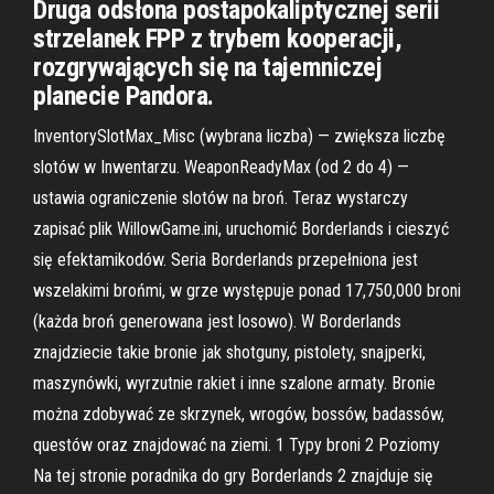
Druga odsłona postapokaliptycznej serii
strzelanek FPP z trybem kooperacji,
rozgrywających się na tajemniczej
planecie Pandora.
InventorySlotMax_Misc (wybrana liczba) — zwiększa liczbę
slotów w Inwentarzu. WeaponReadyMax (od 2 do 4) —
ustawia ograniczenie slotów na broń. Teraz wystarczy
zapisać plik WillowGame.ini, uruchomić Borderlands i cieszyć
się efektamikodów. Seria Borderlands przepełniona jest
wszelakimi brońmi, w grze występuje ponad 17,750,000 broni
(każda broń generowana jest losowo). W Borderlands
znajdziecie takie bronie jak shotguny, pistolety, snajperki,
maszynówki, wyrzutnie rakiet i inne szalone armaty. Bronie
można zdobywać ze skrzynek, wrogów, bossów, badassów,
questów oraz znajdować na ziemi. 1 Typy broni 2 Poziomy
Na tej stronie poradnika do gry Borderlands 2 znajduje się