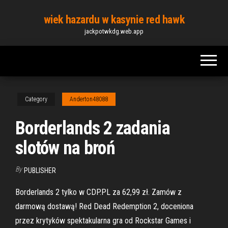
Skip
wiek hazardu w kasynie red hawk
to
jackpotwkdg.web.app
the
content
Category
Anderton48088
Borderlands 2 zadania
slotów na broń
By
PUBLISHER
Borderlands 2 tylko w CDP.PL za 62,99 zł. Zamów z
darmową dostawą! Red Dead Redemption 2, doceniona
przez krytyków spektakularna gra od Rockstar Games i