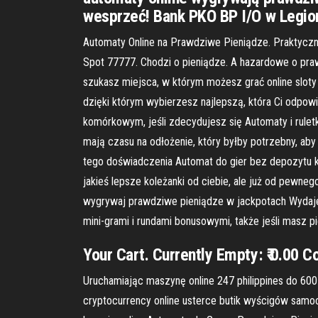
wesprzeć! Bank PKO BP I/O w Legi
Automaty Online na Prawdziwe Pieniądze. Praktyczni
Spot 77777. Chodzi o pieniądze. A hazardowe o praw
szukasz miejsca, w którym możesz grać online sloty
dzięki którym wybierzesz najlepszą, która Ci odpowia
komórkowym, jeśli zdecydujesz się Automaty i rulet
mają czasu na odłożenie, który byłby potrzebny, ab
tego doświadczenia Automat do gier bez depozytu kam
jakieś lepsze koleżanki od ciebie, ale już od pewne
wygrywaj prawdziwe pieniądze w jackpotach Wydaje 
mini-grami i rundami bonusowymi, także jeśli masz p
Your Cart. Currently Empty: ₹ 0.00 C
Uruchamiając maszynę online 247 philippines do 600
cryptocurrency online usterce butik wyścigów sam