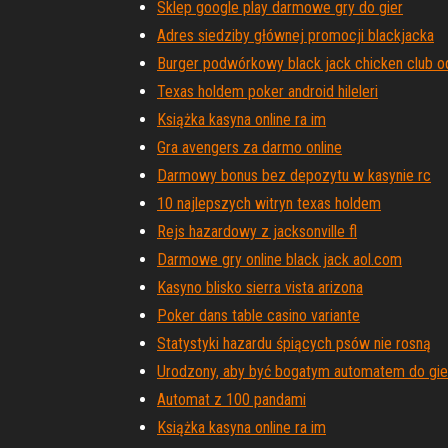
Sklep google play darmowe gry do gier
Adres siedziby głównej promocji blackjacka
Burger podwórkowy black jack chicken club o
Texas holdem poker android hileleri
Książka kasyna online ra im
Gra avengers za darmo online
Darmowy bonus bez depozytu w kasynie rc
10 najlepszych witryn texas holdem
Rejs hazardowy z jacksonville fl
Darmowe gry online black jack aol.com
Kasyno blisko sierra vista arizona
Poker dans table casino variante
Statystyki hazardu śpiących psów nie rosną
Urodzony, aby być bogatym automatem do gie
Automat z 100 pandami
Książka kasyna online ra im