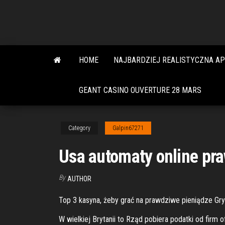
Skip
to
the
content
HOME
NAJBARDZIEJ REALISTYCZNA A
GEANT CASINO OUVERTURE 28 MARS
Category
Galpin67271
Usa automaty online pr
By
AUTHOR
Top 3 kasyna, żeby grać na prawdziwe pieniądze G
W wielkiej Brytanii to Rząd pobiera podatki od firm