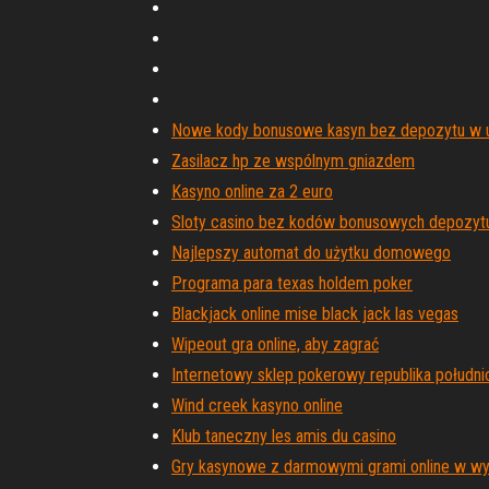
Nowe kody bonusowe kasyn bez depozytu w 
Zasilacz hp ze wspólnym gniazdem
Kasyno online za 2 euro
Sloty casino bez kodów bonusowych depozyt
Najlepszy automat do użytku domowego
Programa para texas holdem poker
Blackjack online mise black jack las vegas
Wipeout gra online, aby zagrać
Internetowy sklep pokerowy republika południ
Wind creek kasyno online
Klub taneczny les amis du casino
Gry kasynowe z darmowymi grami online w wy