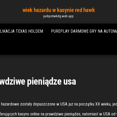
wiek hazardu w kasynie red hawk
jackpotwkdg.web.app
PLIKACJA TEXAS HOLDEM
PUREPLAY DARMOWE GRY NA AUTOM
awdziwe pieniądze usa
ry hazardowe zostały dopuszczone w USA już na początku XX wieku, je
 oferujących kasyno online na prawdziwe pieniądze, natomiast w USA od 