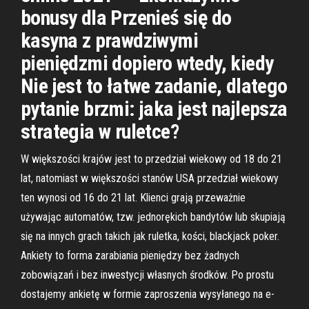
bonusy dla Przenieś się do
kasyna z prawdziwymi
pieniędzmi dopiero wtedy, kiedy
Nie jest to łatwe zadanie, dlatego
pytanie brzmi: jaka jest najlepsza
strategia w ruletce?
W większości krajów jest to przedział wiekowy od 18 do 21
lat, natomiast w większości stanów USA przedział wiekowy
ten wynosi od 16 do 21 lat. Klienci grają przeważnie
używając automatów, tzw. jednorękich bandytów lub skupiają
się na innych grach takich jak ruletka, kości, blackjack poker.
Ankiety to forma zarabiania pieniędzy bez żadnych
zobowiązań i bez inwestycji własnych środków. Po prostu
dostajemy ankietę w formie zaproszenia wysyłanego na e-