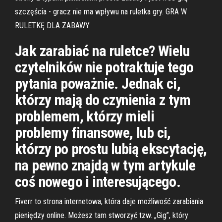
szczęścia - gracz nie ma wpływu na ruletka gry. GRA W
RULETKĘ DLA ZABAWY
Jak zarabiać na ruletce? Wielu
czytelników nie potraktuje tego
pytania poważnie. Jednak ci,
którzy mają do czynienia z tym
problemem, którzy mieli
problemy finansowe, lub ci,
którzy po prostu lubią ekscytację,
na pewno znajdą w tym artykule
coś nowego i interesującego.
Fiverr to strona internetowa, która daje możliwość zarabiania
pieniędzy online. Możesz tam stworzyć tzw. „Gig”, który