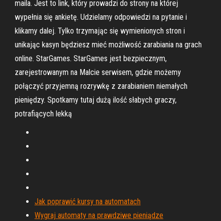
maila. Jest to link, który prowadzi do strony na której
wypełnia się ankietę. Udzielamy odpowiedzi na pytanie i
klikamy dalej. Tylko trzymając się wymienionych stron i
unikając kasyn będziesz mieć możliwość zarabiania na grach
online. StarGames. StarGames jest bezpiecznym,
zarejestrowanym na Malcie serwisem, gdzie możemy
połączyć przyjemną rozrywkę z zarabianiem niemałych
pieniędzy. Spotkamy tutaj dużą ilość słabych graczy,
potrafiących lekką
Jak poprawić kursy na automatach
Wygraj automaty na prawdziwe pieniądze