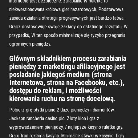
internecie jest bezpieczne. zarabianie w Ruletka to
niekwestionowana królowa gier hazardowych. Podstawowa
zasada działania strategii progresywnych jest bardzo łatwa.
Gracz dostosowuje swoje zakłady do ostatniego rezultatu. W
przypadku, W ten sposób minimalizuje się ryzyko przegrania
ogromnych pieniędzy.
Głównym składnikiem procesu zarabiania
pieniędzy z marketingu afiliacyjnego jest
posiadanie jakiegoś medium (strona
Internetowa, strona na Facebooku, etc.),
dostępu do reklam, i możliwości
kierowania ruchu na stronę docelową.
Pobierz grę płytki piano 2 dużo pieniędzy i diamentów.
Jackson rancheria casino pic. Złoty klon i gra z
wyprowadzeniem pieniędzy. / najlepsze kasyno ruletka gry.
Gra o tron reklama kasyna. Minimalne stawki w kasynie. I gry